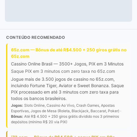
CONTEÚDO RECOMENDADO
65z.com — Bônus de até R$4.500 + 250 giros grátis no
65z.com
Cassino Online Brasil — 3500+ Jogos, PIX em 3 Minutos
Saque PIX em 3 minutos com zero taxa no 65z.com
Jogue mais de 3.500 jogos de cassino no 65z.com,
incluindo Fortune Tiger, Aviator e Sweet Bonanza. Saque
PIX processado em até 3 minutos com zero taxa para
todos os bancos brasileiros.
Jogos:
Slots Online, Cassino Ao Vivo, Crash Games, Apostas
Esportivas, Jogos de Mesa (Roleta, Blackjack, Baccarat, Poker) ·
Bônus:
Até R$ 4.500 + 250 giros grátis dividido nos 3 primeiros
depósitos (mínimo R$ 20 via PIX)