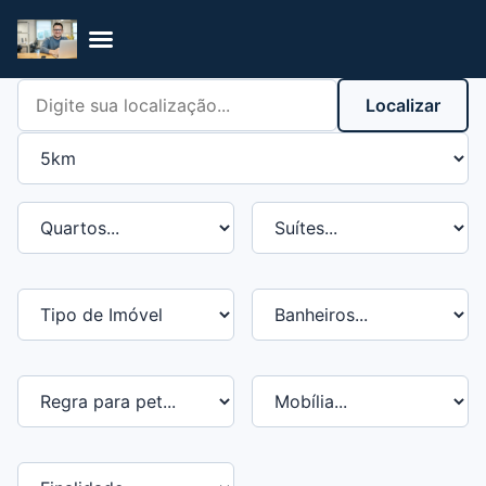
Localização
Localizar